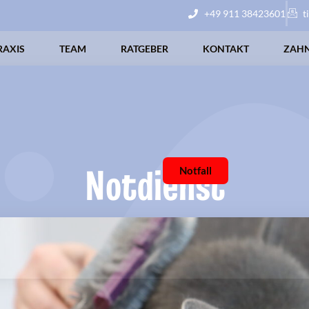
+49 911 38423601
t
RAXIS
TEAM
RATGEBER
KONTAKT
ZAH
Notdienst
Notfall