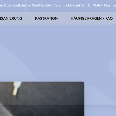
ier@tierstadt.de
TierStadt GmbH, Valentin-Dretzel-Str. 13, 90469 Nürnb
NSANIERUNG
KASTRATION
HÄUFIGE FRAGEN – FAQ