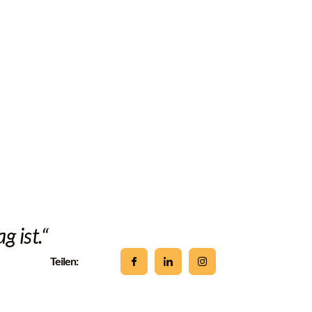
g ist.“
Teilen: