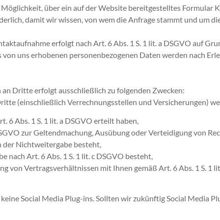
e Möglichkeit, über ein auf der Website bereitgestelltes Formular
rderlich, damit wir wissen, von wem die Anfrage stammt und um d
taufnahme erfolgt nach Art. 6 Abs. 1 S. 1 lit. a DSGVO auf Grundla
s von uns erhobenen personenbezogenen Daten werden nach Erled
an Dritte erfolgt ausschließlich zu folgenden Zwecken:
ritte (einschließlich Verrechnungsstellen und Versicherungen) we
. 6 Abs. 1 S. 1 lit. a DSGVO erteilt haben,
. f DSGVO zur Geltendmachung, Ausübung oder Verteidigung von Rec
 der Nichtweitergabe besteht,
e nach Art. 6 Abs. 1 S. 1 lit. c DSGVO besteht,
ung von Vertragsverhältnissen mit Ihnen gemäß Art. 6 Abs. 1 S. 1 li
eine Social Media Plug-ins. Sollten wir zukünftig Social Media Plu