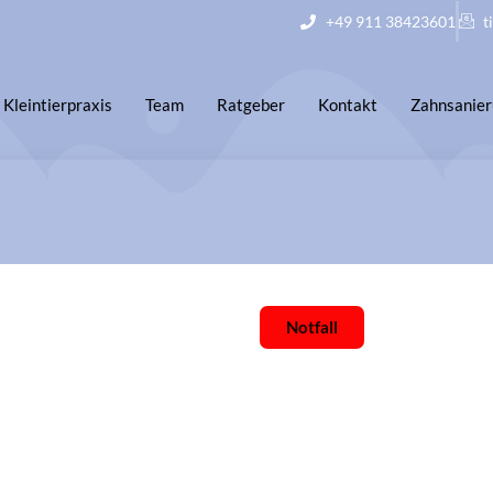
+49 911 38423601
t
Kleintierpraxis
Team
Ratgeber
Kontakt
Zahnsanie
Datenschutzerklärung
Notfall