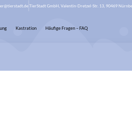
ier@tierstadt.de
TierStadt GmbH, Valentin-Dretzel-Str. 13, 90469 Nürnb
rung
Kastration
Häufige Fragen – FAQ