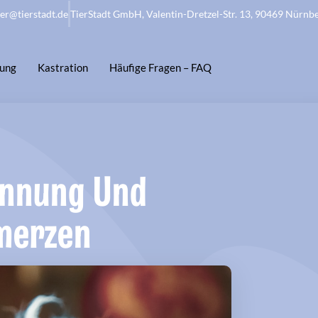
ier@tierstadt.de
TierStadt GmbH, Valentin-Dretzel-Str. 13, 90469 Nürnb
rung
Kastration
Häufige Fragen – FAQ
ennung Und
merzen