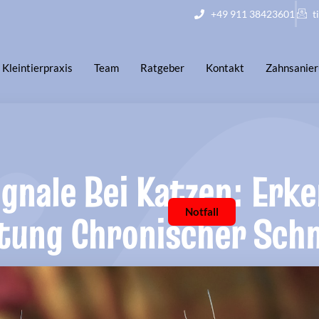
+49 911 38423601
t
Kleintierpraxis
Team
Ratgeber
Kontakt
Zahnsanie
gnale Bei Katzen: Erk
tung Chronischer Sch
Notfall