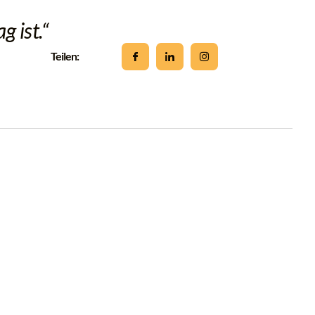
g ist.“
Teilen: