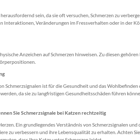
 herausfordernd sein, da sie oft versuchen, Schmerzen zu verberg
 an Interaktionen, Veränderungen im Fressverhalten oder in der K
ysische Anzeichen auf Schmerzen hinweisen. Zu diesen gehören 
örperpositionen.
ng
on Schmerzsignalen ist für die Gesundheit und das Wohlbefinden 
 werden, da sie zu langfristigen Gesundheitsschäden führen können
nnen Sie Schmerzsignale bei Katzen rechtzeitig
Herzen. Ein grundlegendes Verständnis von Schmerzsignalen und 
iere zu verbessern und ihre Lebensqualität zu erhalten. Achten Si
ermuten, dass Ihre Katze unter Schmerzen leidet.