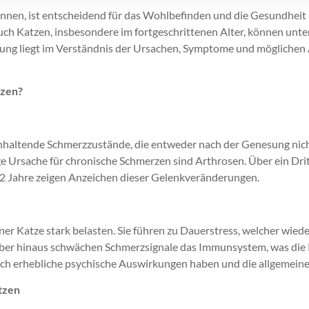
kennen, ist entscheidend für das Wohlbefinden und die Gesundheit
uch Katzen, insbesondere im fortgeschrittenen Alter, können unte
dlung liegt im Verständnis der Ursachen, Symptome und mögliche
tzen?
nhaltende Schmerzzustände, die entweder nach der Genesung nich
e Ursache für chronische Schmerzen sind Arthrosen. Über ein Dritt
12 Jahre zeigen Anzeichen dieser Gelenkveränderungen.
er Katze stark belasten. Sie führen zu Dauerstress, welcher wie
er hinaus schwächen Schmerzsignale das Immunsystem, was die Ka
 erhebliche psychische Auswirkungen haben und die allgemeine 
tzen